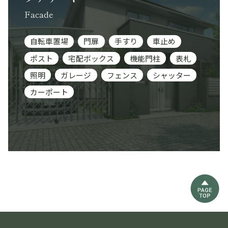
Facade
自転車置場
門扉
手すり
車止め
ポスト
宅配ボックス
機能門柱
表札
照明
ガレージ
フェンス
シャッター
カーポート